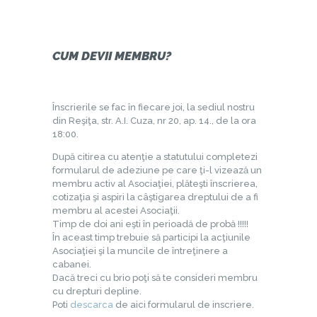
CUM DEVII MEMBRU?
Înscrierile se fac în fiecare joi, la sediul nostru
din Reşiţa, str. A.I. Cuza, nr 20, ap. 14., de la ora
18:00.
După citirea cu atenţie a statutului completezi
formularul de adeziune pe care ţi-l vizează un
membru activ al Asociaţiei, plăteşti înscrierea,
cotizaţia şi aspiri la câştigarea dreptului de a fi
membru al acestei Asociaţii.
Timp de doi ani eşti în perioadă de probă !!!!!
În aceast timp trebuie să participi la acţiunile
Asociaţiei şi la muncile de întreţinere a
cabanei.
Dacă treci cu brio poţi să te consideri membru
cu drepturi depline.
Poti
descarca
de aici formularul de inscriere.